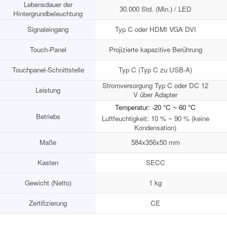
Lebensdauer der
30.000 Std. (Min.) / LED
Hintergrundbeleuchtung
Signaleingang
Typ C oder HDMI VGA DVI
Touch-Panel
Projizierte kapazitive Berührung
Touchpanel-Schnittstelle
Typ C (Typ C zu USB-A)
Stromversorgung Typ C oder DC 12
Leistung
V über Adapter
Temperatur: -20 °C ~ 60 °C
Betriebs
Luftfeuchtigkeit: 10 % ~ 90 % (keine
Kondensation)
Maße
584x356x50 mm
Kasten
SECC
Gewicht (Netto)
1 kg
Zertifizierung
CE