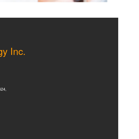
gy Inc.
624,