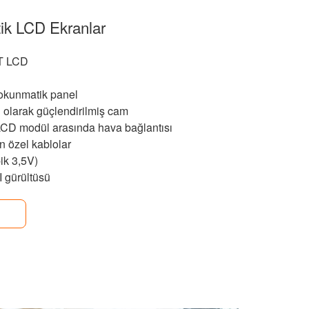
ik LCD Ekranlar
FT LCD
 dokunmatik panel
l olarak güçlendirilmiş cam
CD modül arasında hava bağlantısı
n özel kablolar
pik 3,5V)
I gürültüsü