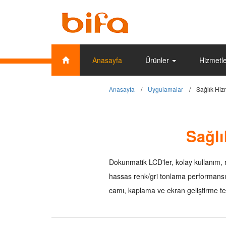
Anasayfa
Ürünler
Hizmetl
Anasayfa
Uygulamalar
Sağlık Hiz
Sağlı
Dokunmatik LCD'ler, kolay kullanım, r
hassas renk/gri tonlama performansı
camı, kaplama ve ekran geliştirme tekn