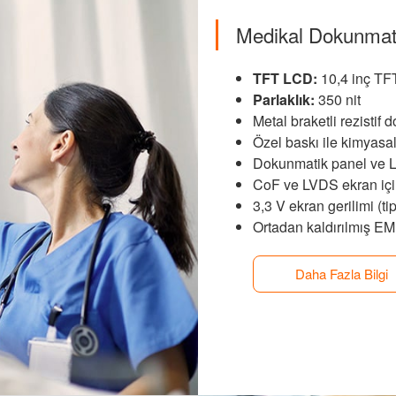
Medikal Dokunmat
TFT LCD:
10,4 inç T
Parlaklık:
350 nit
Metal braketli rezistif
Özel baskı ile kimyasa
Dokunmatik panel ve L
CoF ve LVDS ekran içi
3,3 V ekran gerilimi (ti
Ortadan kaldırılmış EM
Daha Fazla Bilgi