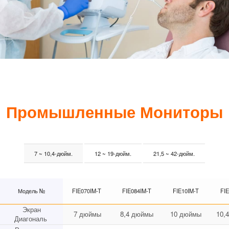
Промышленные Мониторы
7 ~ 10,4-дюйм.
12 ~ 19-дюйм.
21,5 ~ 42-дюйм.
Модель №
FIE070IM-T
FIE084IM-T
FIE10IM-T
FIE
Экран
7 дюймы
8,4 дюймы
10 дюймы
10,
Диагональ