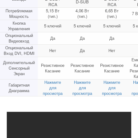
D-SUB
RCA
RCA
Потребляемая
5,15 Вт
4,06 Вт
6,65 Вт
7 В
Mощность
(тип.)
(тип.)
(тип.)
Кнопка
5 ключей
5 ключей
5 ключей
5 
Управления
Опциональный
Да
Да
Да
Bидеовход
Опциональный
Нет
Да
Нет
Bход DVI, HDMI
Ем
Дополнительный
Резистивное
Резистивное
Резистивное
К
Cенсорный
Касание
Касание
Касание
Рез
Экран
К
Нажмите
Нажмите
Нажмите
На
Габаритная
для
для
для
Диаграмма
просмотра
просмотра
просмотра
пр