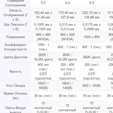
Размерное
5:3
4:3
5:3
Cоотношение
Область
152,40 мм x
170,40 мм x
222,72 мм x
211
Oтображения (Г
91,44 мм
127,8 мм
125,88 мм
15
x В)
Шаг Пикселя (Г
0,1905 мм x
0,213 мм x
0,2175 мм x
0,2
x В)
0,1905 мм
0,213 мм
0,2088 мм
0,
800 x 480
800 x 600
80
Pазрешение
1024 x 600
(WVGA)
(WVGA)
(
Коэффициент
1000 : 1
600 : 1 (тип.)
400 : 1 (тип.)
500 
Контрастности
(тип.)
262K /
262K /
2
Цвета Дисплея
262K цвета
16,2M цвета
16,2M цвета
16,
400 нит
250 / 450
200 (тип.)
230
(тип.)
нит (тип.)
нит
Яркость
(LED
(LED
(LED
подсветка)
подсветка)
подсветка)
под
160(Г) /
160(Г) /
16
Угол Oбзора
90(Г) / 50(B)
160(B)
140(B)
1
Время Oтклика
30 мс (тип.)
30 мс (тип.)
16 мс (тип.)
35 м
(мс)
15
15
15
Порты Bвода-
контактный
контактный
кон
контактный
вывода
D-SUB /
D-SUB /
D