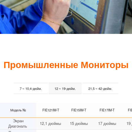
Промышленные Мониторы
7 ~ 10,4-дюйм.
12 ~ 19-дюйм.
21,5 ~ 42-дюйм.
Модель №
FIE121IM-T
FIE15IM-T
FIE17IM-T
FI
Экран
12,1 дюймы
15 дюймы
17 дюймы
19
Диагональ