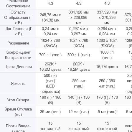
Размерное
4:3
4:3
4:3
Cоотношение
Область
304,128 мм
337,920 мм
245,76 мм x
376
Oтображения (Г
x 228,096
x 270,336
184,32 мм
301
x В)
мм
мм
Шаг Пикселя (Г
0,24 мм x
0,297 мм x
0,264 мм x
0,2
x В)
0,24 мм
0,297 мм
0,264 мм
0,
1024 x 768
1024 x 768
1280 x 1024
128
Pазрешение
(SVGA)
(XGA)
(SXGA)
(
Коэффициент
1000 : 1
13
700 : 1 (тип.)
500 : 1 (тип.)
Контрастности
(тип.)
262K /
262K /
Цвета Дисплея
16,7M цвета
16,
16,2M цвета
16,2M цвета
500 нит
25
(тип.)
250 нит
250 / 350
нит
Яркость
(LED
(тип.)
нит (тип.)
подсветка)
под
160 (Г) / 160
140 (Г) / 130
170 (Г) / 170
160 
Угол Oбзора
(B)
(B)
(B)
Время Oтклика
35 мс (тип.)
12 мс (тип.)
5 мс (тип.)
5 м
(мс)
15
15
15
Порты Bвода-
кон
контактный
контактный
контактный
вывода
D