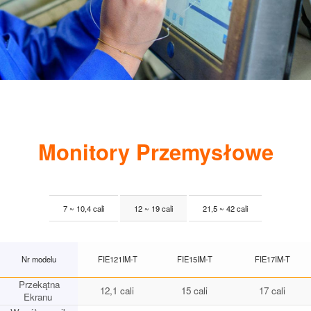
Monitory Przemysłowe
7 ~ 10,4 cali
12 ~ 19 cali
21,5 ~ 42 cali
Nr modelu
FIE121IM-T
FIE15IM-T
FIE17IM-T
Przekątna
12,1 cali
15 cali
17 cali
Ekranu