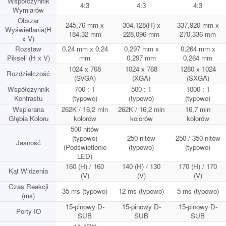
Współczynnik
4:3
4:3
4:3
Wymiarów
Obszar
245,76 mm x
304,128(H) x
337,920 mm x
Wyświetlania(H
184,32 mm
228,096 mm
270,336 mm
x V)
Rozstaw
0,24 mm x 0,24
0,297 mm x
0,264 mm x
Pikseli (H x V)
mm
0,297 mm
0,264 mm
1024 x 768
1024 x 768
1280 x 1024
Rozdzielczość
(SVGA)
(XGA)
(SXGA)
Współczynnik
700 : 1
500 : 1
1000 : 1
Kontrastu
(typowo)
(typowo)
(typowo)
Wspierana
262K / 16,2 mln
262K / 16,2 mln
16,7 mln
Głębia Koloru
kolorów
kolorów
kolorów
500 nitów
(typowo)
250 nitów
250 / 350 nitów
Jasność
(Podświetlenie
(typowo)
(typowo)
LED)
160 (H) / 160
140 (H) / 130
170 (H) / 170
Kąt Widzenia
(V)
(V)
(V)
Czas Reakcji
35 ms (typowo)
12 ms (typowo)
5 ms (typowo)
(ms)
15-pinowy D-
15-pinowy D-
15-pinowy D-
Porty IO
SUB
SUB
SUB