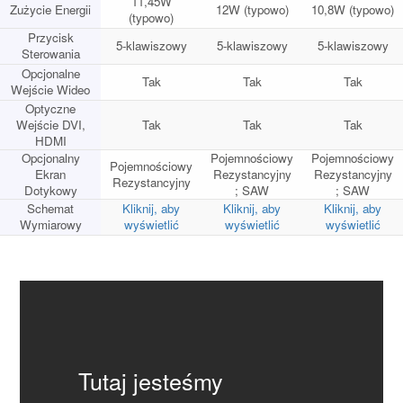
11,45W
Zużycie Energii
12W (typowo)
10,8W (typowo)
(typowo)
Przycisk
5-klawiszowy
5-klawiszowy
5-klawiszowy
Sterowania
Opcjonalne
Tak
Tak
Tak
Wejście Wideo
Optyczne
Wejście DVI,
Tak
Tak
Tak
HDMI
Opcjonalny
Pojemnościowy
Pojemnościowy
Pojemnościowy
Ekran
Rezystancyjny
Rezystancyjny
Rezystancyjny
Dotykowy
; SAW
; SAW
Schemat
Kliknij, aby
Kliknij, aby
Kliknij, aby
Wymiarowy
wyświetlić
wyświetlić
wyświetlić
Tutaj jesteśmy